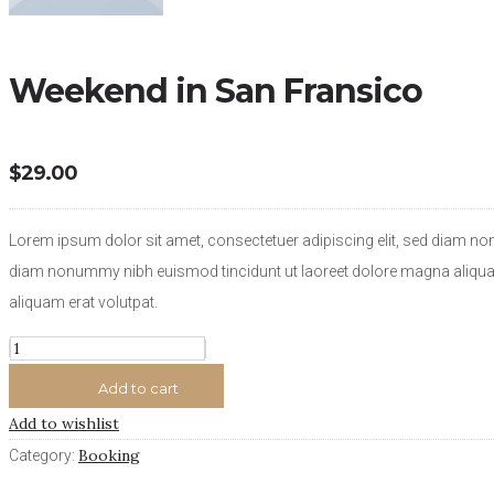
Weekend in San Fransico
$
29.00
Lorem ipsum dolor sit amet, consectetuer adipiscing elit, sed diam no
diam nonummy nibh euismod tincidunt ut laoreet dolore magna aliquam
aliquam erat volutpat.
Weekend
in
Add to cart
San
Add to wishlist
Fransico
Booking
Category:
quantity