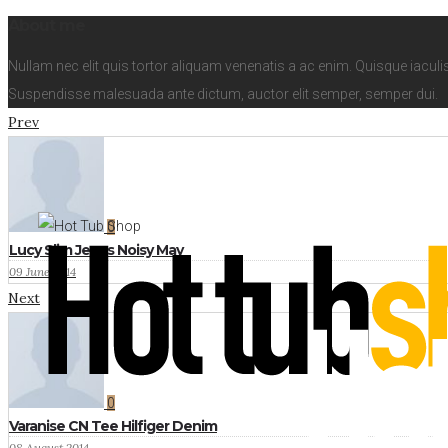
About me
Nullam nec elit quis tortor aliquam venenatis a ac enim. Quisque iaculi
Suspendisse malesuada ante dictum, auctor elit semper, semper dui.
Prev
0
Lucy Slim Jeans Noisy May
09 June 2014
Next
0
Varanise CN Tee Hilfiger Denim
08 August 2014