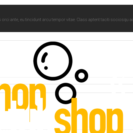
s orci ante, eu tincidunt arcu tempor vitae. Class aptent taciti sociosqu 